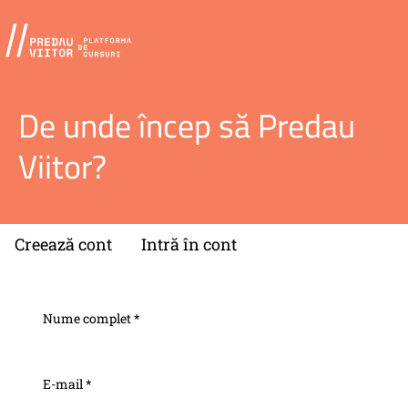
De unde încep să Predau
Viitor?
Creează cont
Intră în cont
Nume complet *
E-mail *