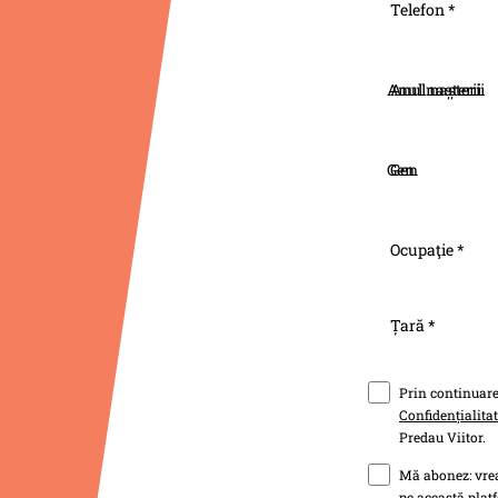
Telefon *
Anul nașterii
Gen
Ocupaţie *
Țară *
Prin continuarea
Confidențialita
Predau Viitor.
Mă abonez: vrea
pe această platf