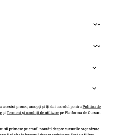
 acestui proces, accepți și îți dai acordul pentru
Politica de
te
și
Termeni și condiții de utilizare
pe Platforma de Cursuri
u să primesc pe email noutăți despre cursurile organizate
ormă și alte informații despre activitatea Predau Viitor.