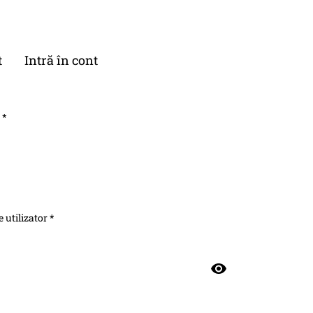
t
Intră în cont
 *
 utilizator *